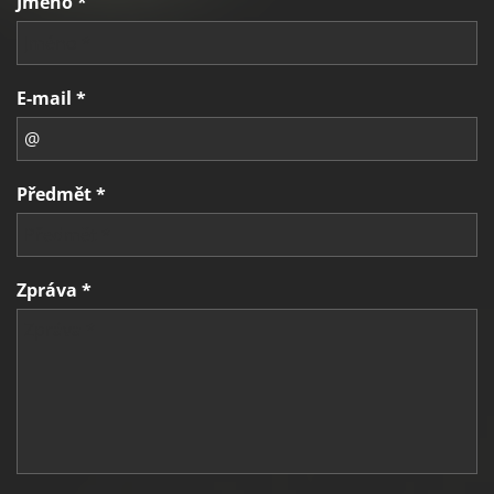
Jméno *
E-mail *
Předmět *
Zpráva *