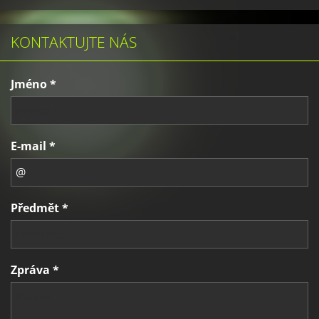
KONTAKTUJTE NÁS
Jméno *
E-mail *
Předmět *
Zpráva *